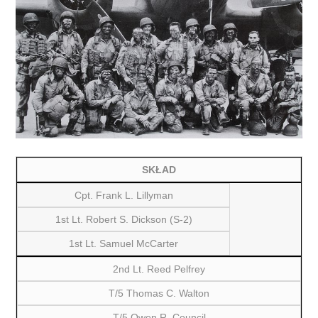
SKŁAD
Cpt. Frank L. Lillyman
1st Lt. Robert S. Dickson (S-2)
1st Lt. Samuel McCarter
2nd Lt. Reed Pelfrey
T/5 Thomas C. Walton
T/5 Owen R. Council