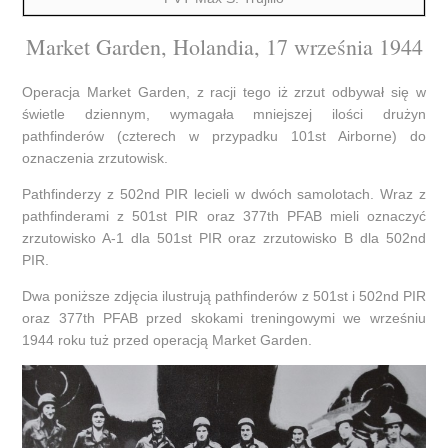
Market Garden, Holandia, 17 września 1944
Operacja Market Garden, z racji tego iż zrzut odbywał się w
świetle dziennym, wymagała mniejszej ilości drużyn
pathfinderów (czterech w przypadku 101st Airborne) do
oznaczenia zrzutowisk.
Pathfinderzy z 502nd PIR lecieli w dwóch samolotach. Wraz z
pathfinderami z 501st PIR oraz 377th PFAB mieli oznaczyć
zrzutowisko A-1 dla 501st PIR oraz zrzutowisko B dla 502nd
PIR.
Dwa poniższe zdjęcia ilustrują pathfinderów z 501st i 502nd PIR
oraz 377th PFAB przed skokami treningowymi we wrześniu
1944 roku tuż przed operacją Market Garden.