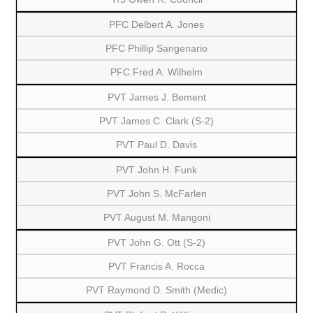
PFC Delbert A. Jones
PFC Phillip Sangenario
PFC Fred A. Wilhelm
PVT James J. Bement
PVT James C. Clark (S-2)
PVT Paul D. Davis
PVT John H. Funk
PVT John S. McFarlen
PVT August M. Mangoni
PVT John G. Ott (S-2)
PVT Francis A. Rocca
PVT Raymond D. Smith (Medic)