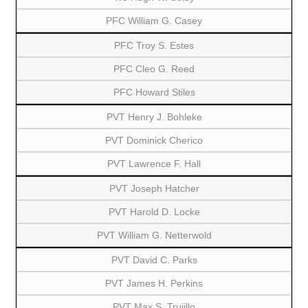
PFC William G. Casey
PFC Troy S. Estes
PFC Cleo G. Reed
PFC Howard Stiles
PVT Henry J. Bohleke
PVT Dominick Cherico
PVT Lawrence F. Hall
PVT Joseph Hatcher
PVT Harold D. Locke
PVT William G. Netterwold
PVT David C. Parks
PVT James H. Perkins
PVT Max S. Trujillo