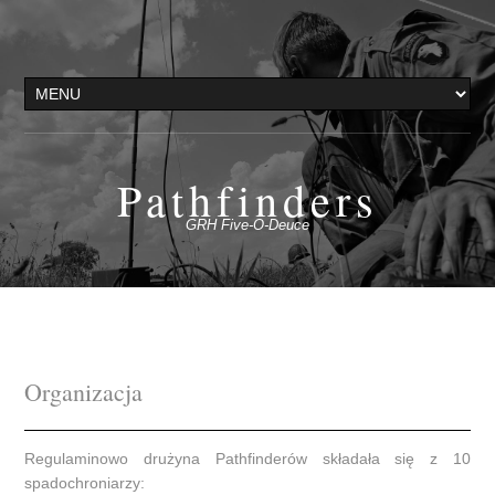
Pathfinders
GRH Five-O-Deuce
Organizacja
Regulaminowo drużyna Pathfinderów składała się z 10
spadochroniarzy: