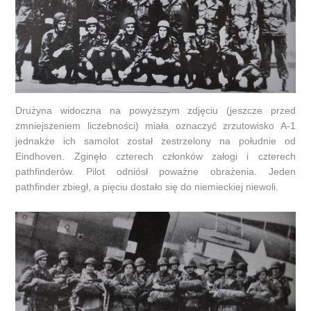
Drużyna widoczna na powyższym zdjęciu (jeszcze przed
zmniejszeniem liczebności) miała oznaczyć zrzutowisko A-1
jednakże ich samolot został zestrzelony na południe od
Eindhoven. Zginęło czterech członków załogi i czterech
pathfinderów. Pilot odniósł poważne obrażenia. Jeden
pathfinder zbiegł, a pięciu dostało się do niemieckiej niewoli.