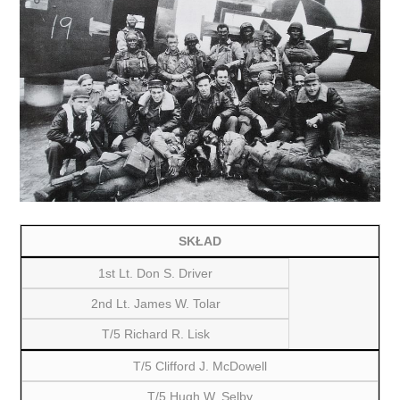
SKŁAD
1st Lt. Don S. Driver
2nd Lt. James W. Tolar
T/5 Richard R. Lisk
T/5 Clifford J. McDowell
T/5 Hugh W. Selby