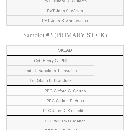
PVT Bluford R. Williams
PVT John A. Wilson
PVT John S. Zamanakos
Samolot #2 (PRIMARY STICK)
SKŁAD
Cpt. Henry G. Plitt
2nd Lt. Napoleon T. Lavallee
T/5 Glenn B. Braddock
PFC Clifford C. Gorton
PFC William F. Haas
PFC John D. Kleinfelder
PFC William B. Mench